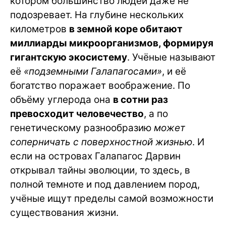
котором большинство людей даже не
подозревает. На глубине нескольких
километров
в земной коре обитают
миллиарды микроорганизмов, формируя
гигантскую экосистему
. Учёные называют
её
«подземными Галапагосами»
, и её
богатство поражает воображение. По
объёму углерода она
в сотни раз
превосходит человечество
, а по
генетическому разнообразию
может
соперничать с поверхностной жизнью
. И
если на островах Галапагос Дарвин
открывал тайны эволюции, то здесь, в
полной темноте и под давлением пород,
учёные ищут пределы самой возможности
существования жизни.