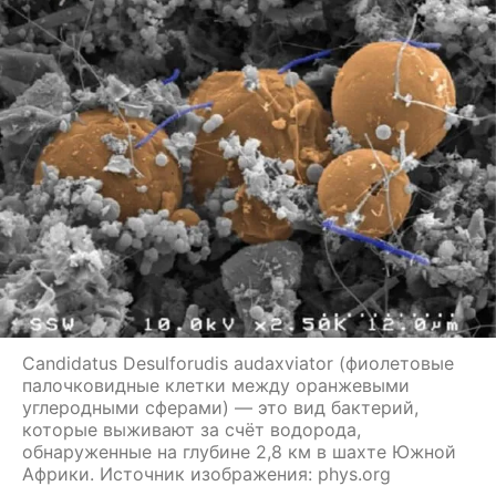
Candidatus Desulforudis audaxviator (фиолетовые
палочковидные клетки между оранжевыми
углеродными сферами) — это вид бактерий,
которые выживают за счёт водорода,
обнаруженные на глубине 2,8 км в шахте Южной
Африки. Источник изображения: phys.org