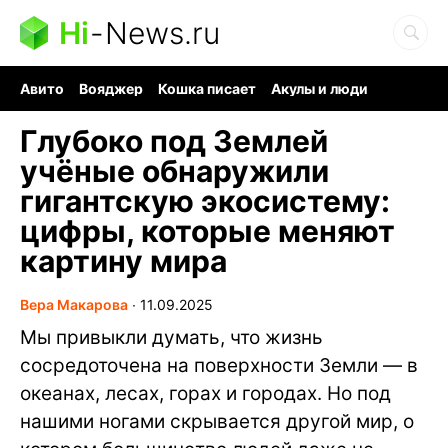
Hi
-
News.ru
Авито
Вояджер
Кошка писает
Акулы и люди
Ядерная война
Ядовитые пауки
Судоку и пазлы
Глубоко под Землей
учёные обнаружили
гигантскую экосистему:
цифры, которые меняют
картину мира
Вера Макарова
∙
11.09.2025
Мы привыкли думать, что жизнь
сосредоточена на поверхности Земли — в
океанах, лесах, горах и городах. Но под
нашими ногами скрывается другой мир, о