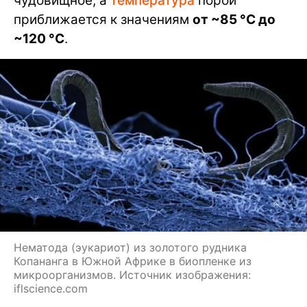
чудовищное, а
температура
порой
приближается к значениям
от ~85 °C до
~120 °C
.
Нематода (эукариот) из золотого рудника
Копананга в Южной Африке в биопленке из
микроорганизмов. Источник изображения:
iflscience.com