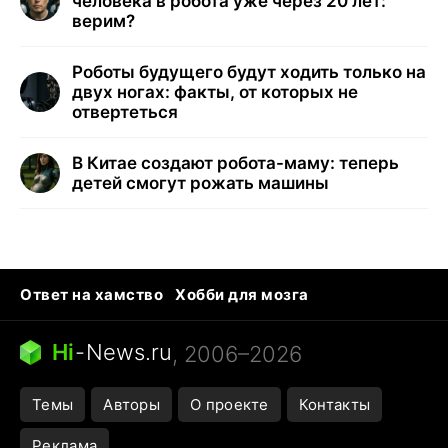
человека в робота уже через 20 лет:
верим?
Роботы будущего будут ходить только на
двух ногах: факты, от которых не
отвертеться
В Китае создают робота-маму: теперь
детей смогут рожать машины
Ответ на хамство
Хобби для мозга
Бензин 100 и 95
Тунцы в океанариуме
Следующая пандемия
Google Maps открытие
Hi
-
News.ru
, 2006–2026
Темы
Авторы
О проекте
Контакты
Реклама