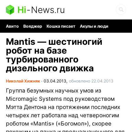
Hi
-
News.ru
Авито
Вояджер
Кошка писает
Акулы и люди
Ядерная война
Судоку и пазлы
Ядовитые пауки
Mantis — шестиногий
робот на базе
турбированного
дизельного движка
Николай Хижняк
∙
03.04.2013,
обновлено 22.04.2013
Группа безумных научных умов из
Micromagic Systems под руководством
Мэтта Дентона на протяжении последних
четырех лет работала над четвероногим
роботом «Mantis» («Богомол»), скорее
похожим на паука и предназначенного для