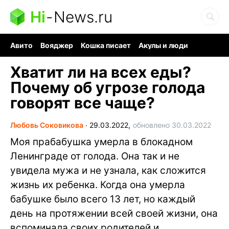
Hi
-
News.ru
Авито
Вояджер
Кошка писает
Акулы и люди
Ядерная война
Ядовитые пауки
Судоку и пазлы
Хватит ли на всех еды?
Почему об угрозе голода
говорят все чаще?
Любовь Соковикова
∙
29.03.2022,
обновлено 30.03.2022
Моя прабабушка умерла в блокадном
Ленинграде от голода. Она так и не
увидела мужа и не узнала, как сложится
жизнь их ребенка. Когда она умерла
бабушке было всего 13 лет, но каждый
день на протяжении всей своей жизни, она
вспоминала своих родителей и