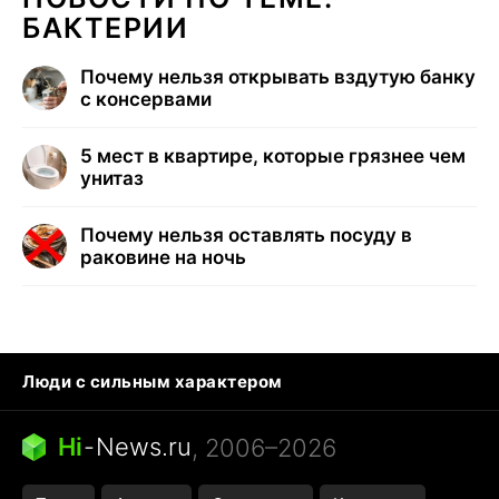
БАКТЕРИИ
Почему нельзя открывать вздутую банку
с консервами
5 мест в квартире, которые грязнее чем
унитаз
Почему нельзя оставлять посуду в
раковине на ночь
Люди с сильным характером
Кошка писает на кровать
Тунцы в океанариуме
Ядовитые пауки России
Hi
-
News.ru
, 2006–2026
Города в ядерной войне
Открытие в Google Maps