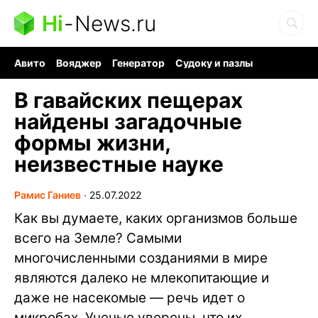
Hi
-
News.ru
Авито
Вояджер
Генератор
Судоку и пазлы
Хобби для мозга
Бензин 100 vs 95
Следующая пандемия
В гавайских пещерах
найдены загадочные
формы жизни,
неизвестные науке
Рамис Ганиев
∙
25.07.2022
Как вы думаете, каких организмов больше
всего на Земле? Самыми
многочисленными созданиями в мире
являются далеко не млекопитающие и
даже не насекомые — речь идет о
микробах. Ученые уверены, что их