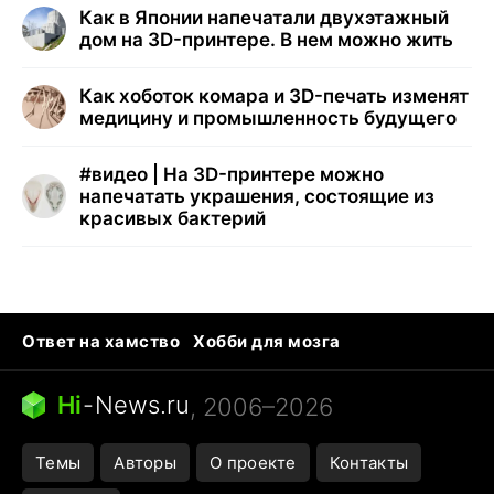
Как в Японии напечатали двухэтажный
дом на 3D-принтере. В нем можно жить
Как хоботок комара и 3D-печать изменят
медицину и промышленность будущего
#
видео | На 3D-принтере можно
напечатать украшения, состоящие из
красивых бактерий
Ответ на хамство
Хобби для мозга
Бензин 100 и 95
Тунцы в океанариуме
Следующая пандемия
Google Maps открытие
Hi
-
News.ru
, 2006–2026
Темы
Авторы
О проекте
Контакты