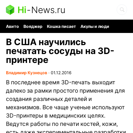
Hi
-
News.ru
Авито
Вояджер
Кошка писает
Акулы и люди
Ядерная война
Судоку и пазлы
Ядовитые пауки
В США научились
печатать сосуды на 3D-
принтере
Владимир Кузнецов
∙
01.12.2016
В последнее время 3D-печать выходит
далеко за рамки простого применения для
создания различных деталей и
механизмов. Все чаще ученые используют
3D-принтеры в медицинских целях.
Ведутся работы по печати костей, кожи,
есть даже экспериментальные разработки