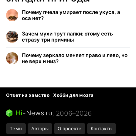
Почему пчела умирает после укуса, а
оса нет?
Зачем мухи трут лапки: этому есть
стразу три причины
Почему зеркало меняет право и лево, но
не верх и низ?
Ответ на хамство
Хобби для мозга
Бензин 100 и 95
Тунцы в океанариуме
Следующая пандемия
Google Maps открытие
Hi
-
News.ru
, 2006–2026
Темы
Авторы
О проекте
Контакты