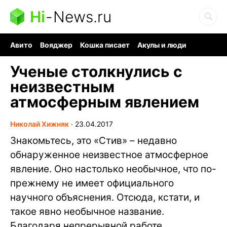
Hi
-
News.ru
Авито
Вояджер
Кошка писает
Акулы и люди
Ядерная война
Судоку и пазлы
Ядовитые пауки
Ученые столкнулись с
неизвестным
атмосферным явлением
Николай Хижняк
∙
23.04.2017
Знакомьтесь, это «Стив» – недавно
обнаруженное неизвестное атмосферное
явление. Оно настолько необычное, что по-
прежнему не имеет официального
научного объяснения. Отсюда, кстати, и
такое явно необычное название.
Благодаря непрерывной работе,