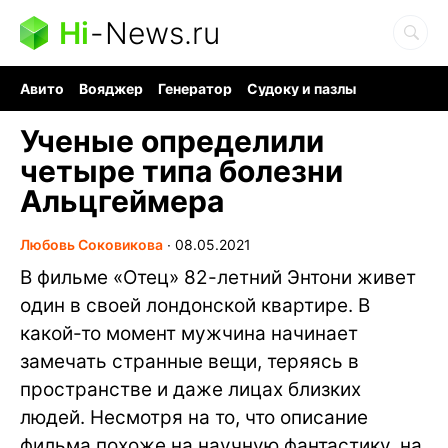
Hi
-
News.ru
Авито
Вояджер
Генератор
Судоку и пазлы
Хобби для мозга
Бензин 100 vs 95
Следующая пандемия
Ученые определили
четыре типа болезни
Альцгеймера
Любовь Соковикова
∙
08.05.2021
В фильме «Отец» 82-летний Энтони живет
один в своей лондонской квартире. В
какой-то момент мужчина начинает
замечать странные вещи, теряясь в
пространстве и даже лицах близких
людей. Несмотря на то, что описание
фильма похоже на научную фантастику, на