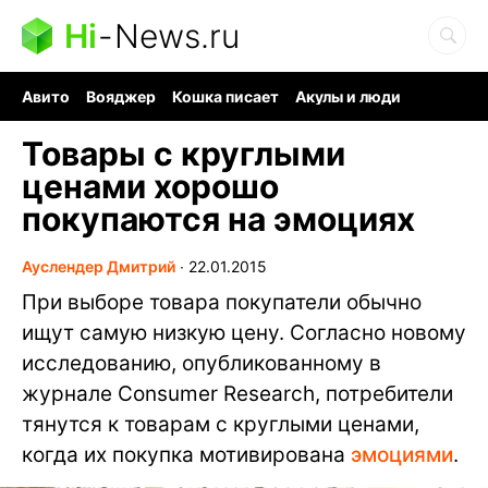
Hi
-
News.ru
Авито
Вояджер
Кошка писает
Акулы и люди
Ядерная война
Ядовитые пауки
Судоку и пазлы
Товары с круглыми
ценами хорошо
покупаются на эмоциях
Ауслендер Дмитрий
∙
22.01.2015
При выборе товара покупатели обычно
ищут самую низкую цену. Согласно новому
исследованию, опубликованному в
журнале Consumer Research, потребители
тянутся к товарам с круглыми ценами,
когда их покупка мотивирована
эмоциями
.