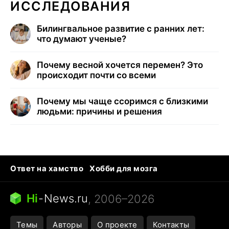
ИССЛЕДОВАНИЯ
Билингвальное развитие с ранних лет:
что думают ученые?
Почему весной хочется перемен? Это
происходит почти со всеми
Почему мы чаще ссоримся с близкими
людьми: причины и решения
Ответ на хамство
Хобби для мозга
Бензин 100 vs 95
Тунцы в океанариуме
Следующая пандемия
Google Maps открытие
Hi
-
News.ru
, 2006–2026
Темы
Авторы
О проекте
Контакты