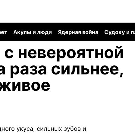
ает
Акулы и люди
Ядерная война
Судоку и 
л с невероятной
а раза сильнее,
 живое
ого укуса, сильных зубов и