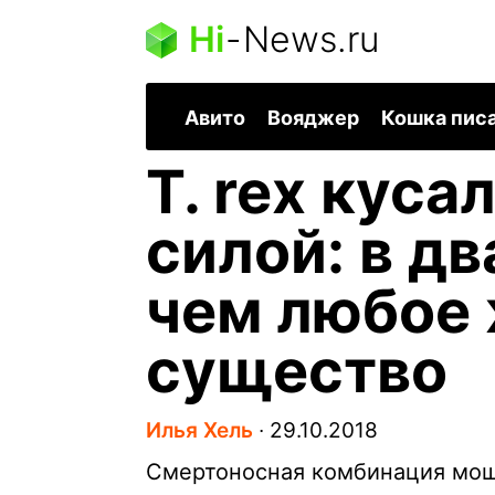
Hi
-
News.ru
Авито
Вояджер
Кошка пис
T. rex куса
силой: в дв
чем любое
существо
Илья Хель
∙
29.10.2018
Смертоносная комбинация мощн