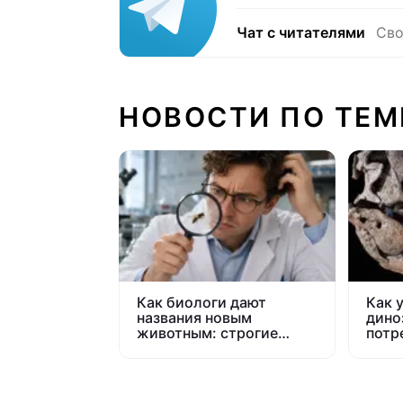
Чат с читателями
Сво
НОВОСТИ ПО ТЕМ
Как биологи дают
Как 
названия новым
дино
животным: строгие
потр
правила и курьезные
200 
случаи