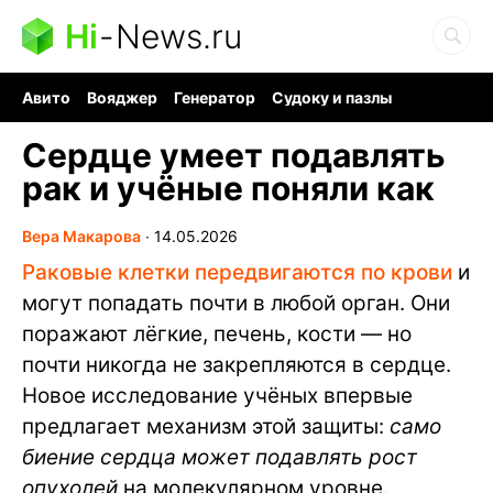
Hi
-
News.ru
Авито
Вояджер
Генератор
Судоку и пазлы
Хобби для мозга
Бензин 100 vs 95
Следующая пандемия
Сердце умеет подавлять
рак и учёные поняли как
Вера Макарова
∙
14.05.2026
Раковые клетки передвигаются по крови
и
могут попадать почти в любой орган. Они
поражают лёгкие, печень, кости — но
почти никогда не закрепляются в сердце.
Новое исследование учёных впервые
предлагает механизм этой защиты:
само
биение сердца может подавлять рост
опухолей
на молекулярном уровне.