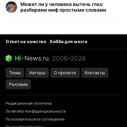
Может ли у человека вытечь глаз:
разбираем миф простыми словами
Ответ на хамство
Хобби для мозга
Бензин 100 vs 95
Тунцы в океанариуме
Следующая пандемия
Google Maps открытие
Hi
-
News.ru
, 2006–2026
Темы
Авторы
О проекте
Контакты
Реклама
Редакционная политика
Политика конфиденциальности
Пользовательское соглашение