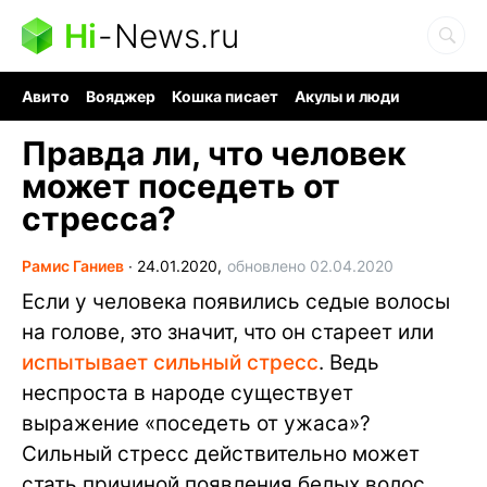
Hi
-
News.ru
Авито
Вояджер
Кошка писает
Акулы и люди
Ядерная война
Ядовитые пауки
Судоку и пазлы
Правда ли, что человек
может поседеть от
стресса?
Рамис Ганиев
∙
24.01.2020,
обновлено 02.04.2020
Если у человека появились седые волосы
на голове, это значит, что он стареет или
испытывает сильный стресс
. Ведь
неспроста в народе существует
выражение «поседеть от ужаса»?
Сильный стресс действительно может
стать причиной появления белых волос