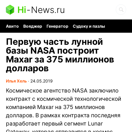
Hi
-
News.ru
Авито
Вояджер
Генератор
Судоку и пазлы
Хобби для мозга
Бензин 100 vs 95
Следующая пандемия
Первую часть лунной
базы NASA построит
Maxar за 375 миллионов
долларов
Илья Хель
∙
24.05.2019
Космическое агентство NASA заключило
контракт с космической технологической
компанией Maxar на 375 миллионов
долларов. В рамках контракта последняя
разработает первый сегмент Lunar
Gateway, которая отправится в космос