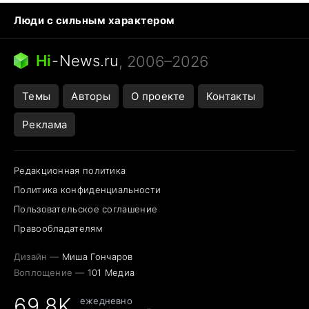
Люди с сильным характером
Кошка писает на кровать
Тунцы в океанариуме
Ядовитые пауки России
Hi
-
News.ru
, 2006–2026
Города в ядерной войне
Открытие в Google Maps
Темы
Авторы
О проекте
Контакты
Реклама
Редакционная политика
Политика конфиденциальности
Пользовательское соглашение
Правообладателям
Дизайн —
Миша Гончаров
Воплощение —
101 Медиа
69,8K
ежедневно