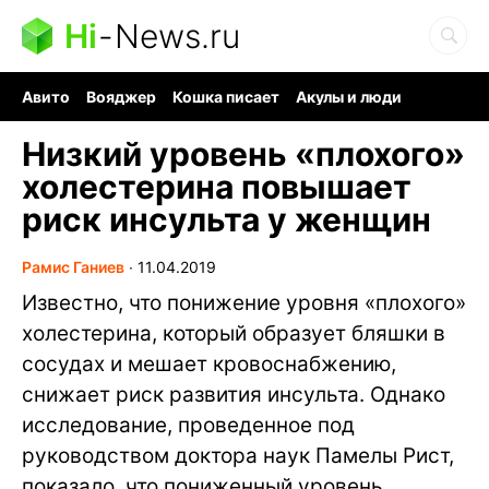
Hi
-
News.ru
Авито
Вояджер
Кошка писает
Акулы и люди
Ядерная война
Судоку и пазлы
Ядовитые пауки
Низкий уровень «плохого»
холестерина повышает
риск инсульта у женщин
Рамис Ганиев
∙
11.04.2019
Известно, что понижение уровня «плохого»
холестерина, который образует бляшки в
сосудах и мешает кровоснабжению,
снижает риск развития инсульта. Однако
исследование, проведенное под
руководством доктора наук Памелы Рист,
показало, что пониженный уровень