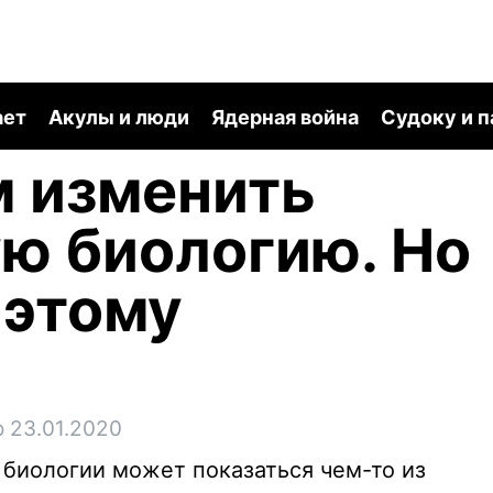
ает
Акулы и люди
Ядерная война
Судоку и 
 изменить
ю биологию. Но
 этому
 23.01.2020
биологии может показаться чем-то из