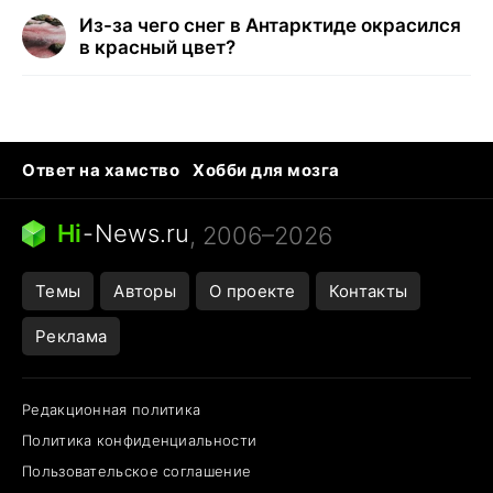
Из-за чего снег в Антарктиде окрасился
в красный цвет?
Ответ на хамство
Хобби для мозга
Бензин 100 vs 95
Тунцы в океанариуме
Следующая пандемия
Google Maps открытие
Hi
-
News.ru
, 2006–2026
Темы
Авторы
О проекте
Контакты
Реклама
Редакционная политика
Политика конфиденциальности
Пользовательское соглашение