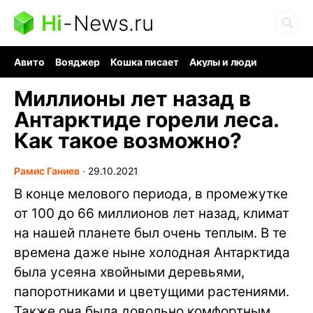
Hi
-
News.ru
Авито
Вояджер
Кошка писает
Акулы и люди
Ядерная война
Ядовитые пауки
Судоку и пазлы
Миллионы лет назад в
Антарктиде горели леса.
Как такое возможно?
Рамис Ганиев
∙
29.10.2021
В конце мелового периода, в промежутке
от 100 до 66 миллионов лет назад, климат
на нашей планете был очень теплым. В те
времена даже ныне холодная Антарктида
была усеяна хвойными деревьями,
папоротниками и цветущими растениями.
Также она была довольно комфортным