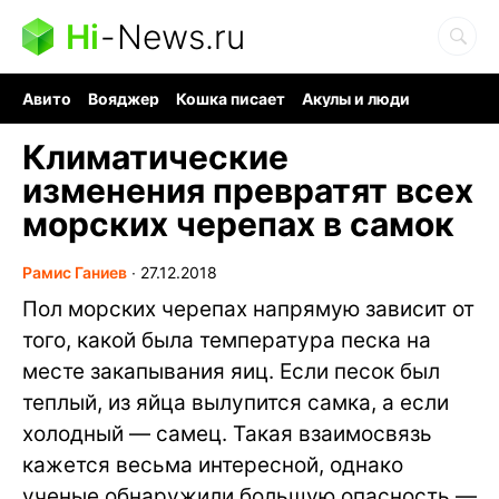
Hi
-
News.ru
Авито
Вояджер
Кошка писает
Акулы и люди
Ядерная война
Судоку и пазлы
Ядовитые пауки
Климатические
изменения превратят всех
морских черепах в самок
Рамис Ганиев
∙
27.12.2018
Пол морских черепах напрямую зависит от
того, какой была температура песка на
месте закапывания яиц. Если песок был
теплый, из яйца вылупится самка, а если
холодный — самец. Такая взаимосвязь
кажется весьма интересной, однако
ученые обнаружили большую опасность —