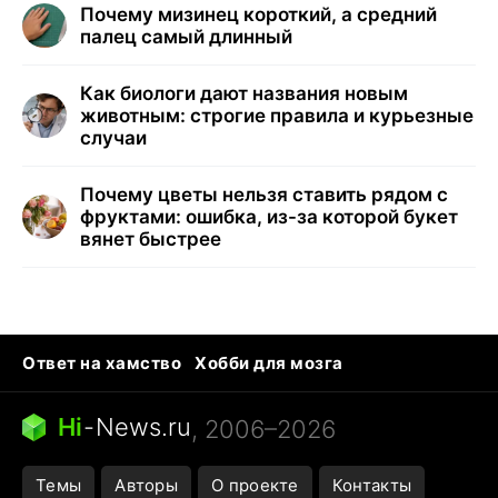
Почему мизинец короткий, а средний
палец самый длинный
Как биологи дают названия новым
животным: строгие правила и курьезные
случаи
Почему цветы нельзя ставить рядом с
фруктами: ошибка, из-за которой букет
вянет быстрее
Ответ на хамство
Хобби для мозга
Бензин 100 и 95
Тунцы в океанариуме
Следующая пандемия
Google Maps открытие
Hi
-
News.ru
, 2006–2026
Темы
Авторы
О проекте
Контакты