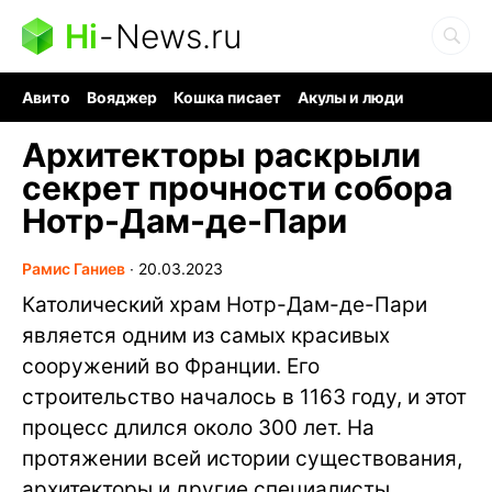
Hi
-
News.ru
Авито
Вояджер
Кошка писает
Акулы и люди
Ядерная война
Судоку и пазлы
Ядовитые пауки
Архитекторы раскрыли
секрет прочности собора
Нотр-Дам-де-Пари
Рамис Ганиев
∙
20.03.2023
Католический храм Нотр-Дам-де-Пари
является одним из самых красивых
сооружений во Франции. Его
строительство началось в 1163 году, и этот
процесс длился около 300 лет. На
протяжении всей истории существования,
архитекторы и другие специалисты