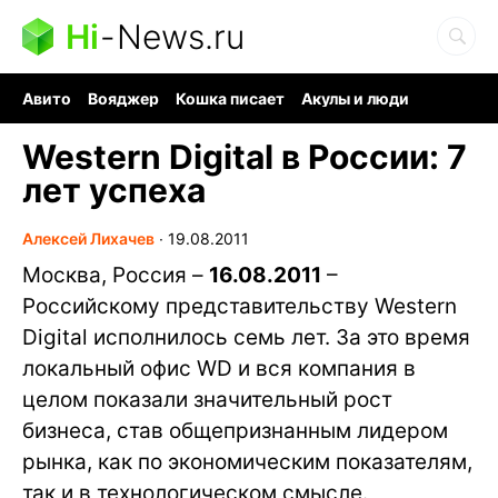
Hi
-
News.ru
Авито
Вояджер
Кошка писает
Акулы и люди
Ядерная война
Судоку и пазлы
Ядовитые пауки
Western Digital в России: 7
лет успеха
Алексей Лихачев
∙
19.08.2011
Москва, Россия –
16.08.2011
–
Российскому представительству Western
Digital исполнилось семь лет. За это время
локальный офис WD и вся компания в
целом показали значительный рост
бизнеса, став общепризнанным лидером
рынка, как по экономическим показателям,
так и в технологическом смысле.