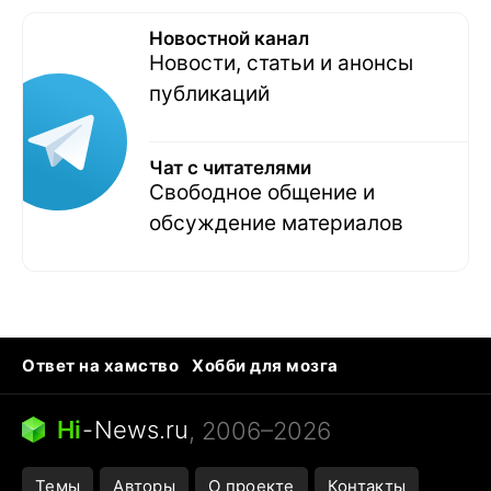
Новостной канал
Новости, статьи и анонсы
публикаций
Чат с читателями
Свободное общение и
обсуждение материалов
Ответ на хамство
Хобби для мозга
Бензин 100 и 95
Тунцы в океанариуме
Следующая пандемия
Google Maps открытие
Hi
-
News.ru
, 2006–2026
Темы
Авторы
О проекте
Контакты