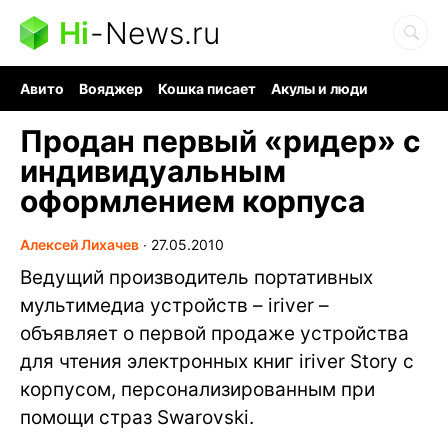
Hi
-
News.ru
Авито
Вояджер
Кошка писает
Акулы и люди
Ядерная война
Судоку и пазлы
Ядовитые пауки
Продан первый «ридер» с
индивидуальным
оформлением корпуса
Алексей Лихачев
∙
27.05.2010
Ведущий производитель портативных
мультимедиа устройств – iriver –
объявляет о первой продаже устройства
для чтения электронных книг iriver Story с
корпусом, персонализированным при
помощи страз Swarovski.