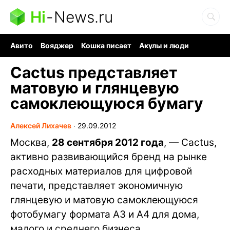
Hi
-
News.ru
Авито
Вояджер
Кошка писает
Акулы и люди
Ядерная война
Судоку и пазлы
Ядовитые пауки
Cactus представляет
матовую и глянцевую
самоклеющуюся бумагу
Алексей Лихачев
∙
29.09.2012
Москва,
28 сентября 2012 года
, — Cactus,
активно развивающийся бренд на рынке
расходных материалов для цифровой
печати, представляет экономичную
глянцевую и матовую самоклеющуюся
фотобумагу формата А3 и А4 для дома,
малого и среднего бизнеса.