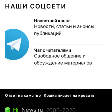
НАШИ СОЦСЕТИ
Новостной канал
Новости, статьи и анонсы
публикаций
Чат с читателями
Свободное общение и
обсуждение материалов
Ответ на хамство
Кошка писает на кровать
Тунцы в океанариуме
Следующая пандемия
Ядовитые пауки России
Hi
-
News.ru
, 2006–2026
Открытие в Google Maps