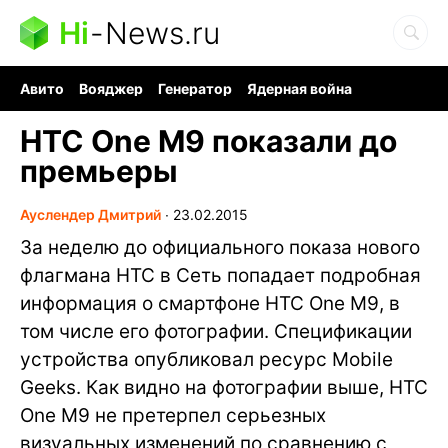
Hi
-
News.ru
Авито
Вояджер
Генератор
Ядерная война
Судоку и пазлы
Бензин 100 и 95
Хобби для мозга
HTC One M9 показали до
премьеры
Ауслендер Дмитрий
∙
23.02.2015
За неделю до официального показа нового
флагмана HTC в Сеть попадает подробная
информация о смартфоне HTC One M9, в
том числе его фотографии. Спецификации
устройства опубликовал ресурс Mobile
Geeks. Как видно на фотографии выше, HTC
One M9 не претерпел серьезных
визуальных изменений по сравнению с