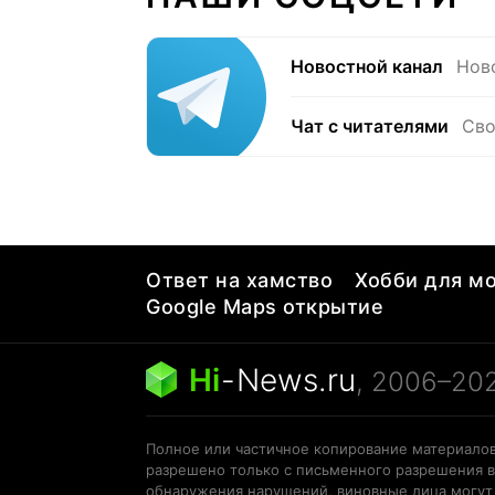
Новостной канал
Нов
Чат с читателями
Сво
Ответ на хамство
Хобби для мо
Google Maps открытие
Hi
-
News.ru
, 2006–20
Полное или частичное копирование материалов
разрешено только с письменного разрешения в
обнаружения нарушений, виновные лица могут