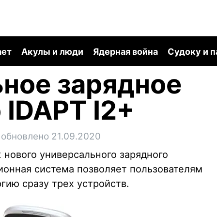
ает
Акулы и люди
Ядерная война
Судоку и 
ное зарядное
 IDAPT I2+
обновлено 21.09.2020
 нового универсального зарядного
ционная система позволяет пользователям
гию сразу трех устройств.