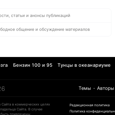
ости, статьи и анонсы публикаций
бодное общение и обсуждение материалов
зга
Бензин 100 и 95
Тунцы в океанариуме
26
Темы
·
Авторы
 Сайта в коммерческих целях
Редакционная политика
ладельца Сайта. В случае
Политика конфиденциальн
 быть привлечены