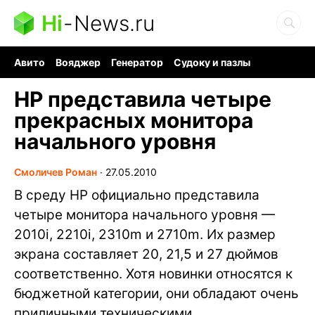
Hi
-
News.ru
Авито
Вояджер
Генератор
Судоку и пазлы
Хобби для мозга
Бензин 100 vs 95
Следующая пандемия
HP представила четыре
прекрасных монитора
начального уровня
Смоличев Роман
∙
27.05.2010
В среду HP официально представила
четыре монитора начального уровня —
2010i, 2210i, 2310m и 2710m. Их размер
экрана составляет 20, 21,5 и 27 дюймов
соответственно. Хотя новинки относятся к
бюджетной категории, они обладают очень
приличными техническими