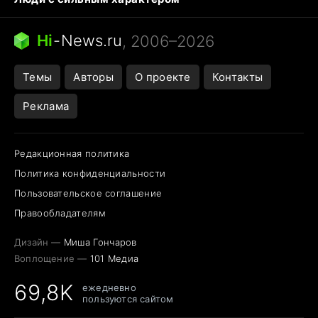
Кошка писает на кровать
Тунцы в океанариуме
Ядовитые пауки России
Hi
-
News.ru
, 2006–2026
Города в ядерной войне
Открытие в Google Maps
Темы
Авторы
О проекте
Контакты
Реклама
Редакционная политика
Политика конфиденциальности
Пользовательское соглашение
Правообладателям
Дизайн —
Миша Гончаров
Воплощение —
101 Медиа
69,8K
ежедневно
пользуются сайтом