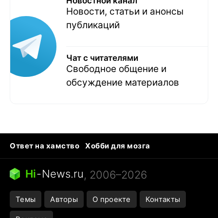
Новостной канал
Новости, статьи и анонсы
публикаций
Чат с читателями
Свободное общение и
обсуждение материалов
Ответ на хамство
Хобби для мозга
Бензин 100 и 95
Тунцы в океанариуме
Следующая пандемия
Google Maps открытие
Hi
-
News.ru
, 2006–2026
Темы
Авторы
О проекте
Контакты