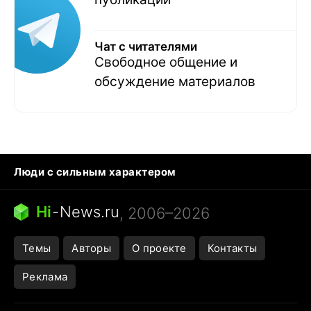
Чат с читателями
Свободное общение и
обсуждение материалов
Люди с сильным характером
Кошка писает на кровать
Тунцы в океанариуме
Ядовитые пауки России
Hi
-
News.ru
, 2006–2026
Города в ядерной войне
Открытие в Google Maps
Темы
Авторы
О проекте
Контакты
Реклама