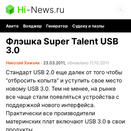
Hi
-
News.ru
Авито
Вояджер
Генератор
Судоку и пазлы
Хобби для мозга
Бензин 100 vs 95
Следующая пандемия
Флэшка Super Talent USB
3.0
Николай Хижняк
∙
23.03.2011,
обновлено 11.10.2011
Стандарт USB 2.0 еще далек от того чтобы
“отбросить копыта” и уступить свое место
новому USB 3.0. Тем не менее, на рынке
все чаще стали появляться устройства с
поддержкой нового интерфейса.
Практически все производители
материнских плат включают USB 3.0 в свои
продукты.