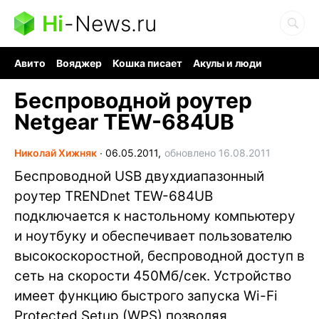
Hi
-
News.ru
Авито
Вояджер
Кошка писает
Акулы и люди
Ядерная война
Судоку и пазлы
Ядовитые пауки
Беспроводной роутер
Netgear TEW-684UB
Николай Хижняк
∙
06.05.2011,
обновлено 16.08.2011
Беспроводной USB двухдиапазонный
роутер TRENDnet TEW-684UB
подключается к настольному компьютеру
и ноутбуку и обеспечивает пользователю
высокоскоростной, беспроводной доступ в
сеть на скорости 450Мб/сек. Устройство
имеет функцию быстрого запуска Wi-Fi
Protected Setup (WPS) позволяя