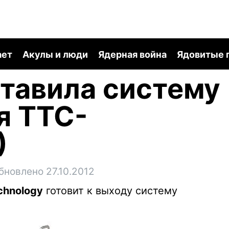
ает
Акулы и люди
Ядерная война
Ядовитые 
ставила систему
я TTC-
)
бновлено 27.10.2012
chnology
готовит к выходу систему