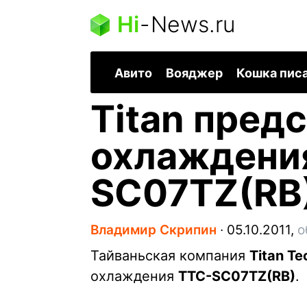
Hi
-
News.ru
Авито
Вояджер
Кошка пис
Titan пред
охлаждени
SC07TZ(RB
Владимир Скрипин
∙
05.10.2011,
о
Тайваньская компания
Titan Te
охлаждения
TTC-SC07TZ(RB)
.