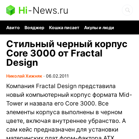
Hi
-
News.ru
Авито
Вояджер
Кошка писает
Акулы и люди
Ядерная война
Ядовитые пауки
Судоку и пазлы
Стильный черный корпус
Core 3000 от Fractal
Design
Николай Хижняк
∙
06.02.2011
Компания Fractal Design представила
новый компьютерный корпус формата Mid-
Tower и назвала его Core 3000. Все
элементы корпуса выполнены в черном
цвете, включая внутреннее убранство. А
сам кейс предназначен для установки
материнских плат форм-фактора ATX,