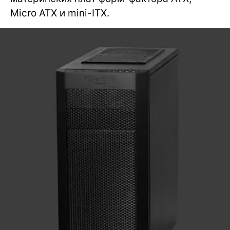
Micro ATX и mini-ITX.