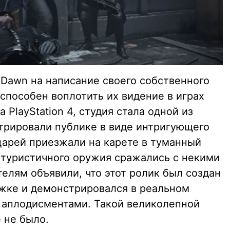
 Dawn на написание своего собственного
способен воплотить их видение в играх
 PlayStation 4, студия стала одной из
трировали публике в виде интригующего
царей приезжали на карете в туманный
туристичного оружия сражались с некими
телям объявили, что этот ролик был создан
жке и демонстрировался в реальном
я аплодисментами. Такой великолепной
ё не было.