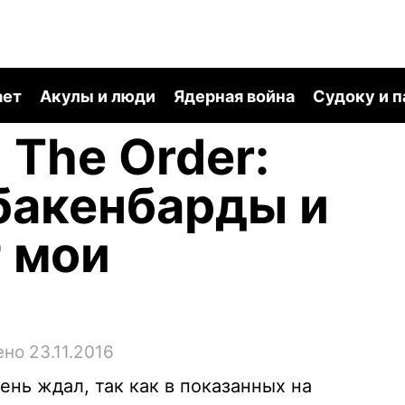
ает
Акулы и люди
Ядерная война
Судоку и 
 The Order:
 бакенбарды и
т мои
но 23.11.2016
чень ждал, так как в показанных на