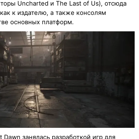
вторы Uncharted и The Last of Us), отсюда
как к издателю, а также консолям
стве основных платформ.
t Dawn занялась разработкой игр для