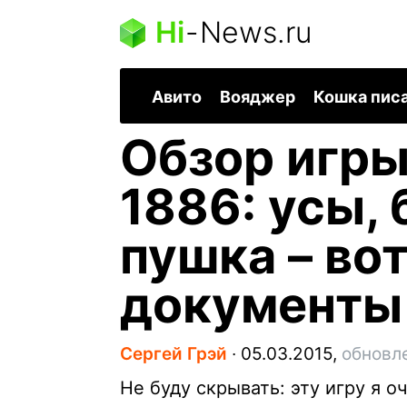
Hi
-
News.ru
Авито
Вояджер
Кошка пис
Обзор игры
1886: усы,
пушка – во
документы
Сергей Грэй
∙
05.03.2015,
обновле
Не буду скрывать: эту игру я о