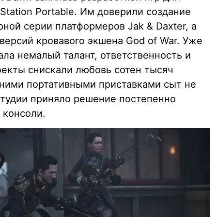
Station Portable. Им доверили создание
рной серии платформеров Jak & Daxter, а
версий кровавого экшена God of War. Уже
ала немалый талант, ответственность и
оекты снискали любовь сотен тысяч
дними портативными приставками сыт не
студии приняло решение постепенно
 консоли.