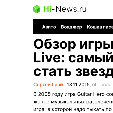
Hi
-
News.ru
Авито
Вояджер
Кошка пис
Обзор игры
Live: самы
стать звез
Сергей Грэй
∙
13.11.2015,
обновлен
В 2005 году игра Guitar Hero 
жанре музыкальных развлечений
игра, в которой надо тыкать п