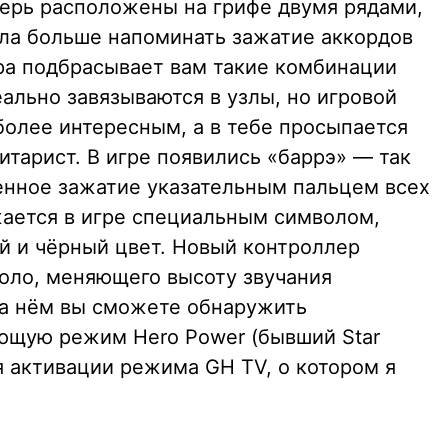
перь расположены на грифе двумя рядами,
ала больше напоминать зажатие аккордов
гра подбрасывает вам такие комбинации
ально завязываются в узлы, но игровой
более интересным, а в тебе просыпается
итарист. В игре появились «баррэ» — так
енное зажатие указательным пальцем всех
жается в игре специальным символом,
й и чёрный цвет. Новый контроллер
оло, меняющего высоту звучания
на нём вы сможете обнаружить
ющую режим Hero Power (бывший Star
я активации режима GH TV, о котором я