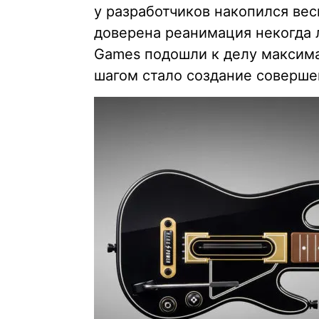
у разработчиков накопился ве
доверена реанимация некогда л
Games подошли к делу максима
шагом стало создание соверше