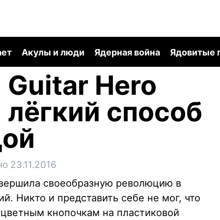
ает
Акулы и люди
Ядерная война
Ядовитые 
 Guitar Hero
й лёгкий способ
дой
о 23.11.2016
совершила своеобразную революцию в
. Никто и представить себе не мог, что
о цветным кнопочкам на пластиковой