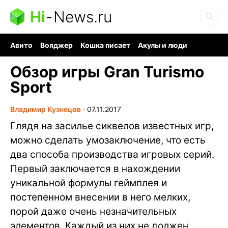
Hi
-
News.ru
Авито
Вояджер
Кошка писает
Акулы и люди
Ядерная война
Судоку и пазлы
Ядовитые пауки
Обзор игры Gran Turismo
Sport
Владимир Кузнецов
∙
07.11.2017
Глядя на засилье сиквелов известных игр,
можно сделать умозаключение, что есть
два способа производства игровых серий.
Первый заключается в нахождении
уникальной формулы геймплея и
постепенном внесении в него мелких,
порой даже очень незначительных
элементов. Каждый из них не должен