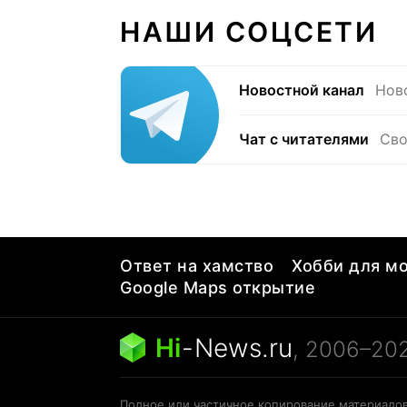
НАШИ СОЦСЕТИ
Новостной канал
Нов
Чат с читателями
Сво
Ответ на хамство
Хобби для мо
Google Maps открытие
Hi
-
News.ru
, 2006–20
Полное или частичное копирование материалов