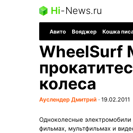
Hi
-
News.ru
Авито
Вояджер
Кошка пис
WheelSurf 
прокатитес
колеса
Ауслендер Дмитрий
∙
19.02.2011
Одноколесные электромобили 
фильмах, мультфильмах и видео