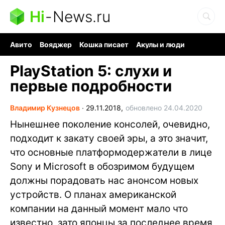
Hi
-
News.ru
Авито
Вояджер
Кошка писает
Акулы и люди
Ядерная война
Ядовитые пауки
Судоку и пазлы
PlayStation 5: слухи и
первые подробности
Владимир Кузнецов
∙
29.11.2018,
обновлено 24.04.2020
Нынешнее поколение консолей, очевидно,
подходит к закату своей эры, а это значит,
что основные платформодержатели в лице
Sony и Microsoft в обозримом будущем
должны порадовать нас анонсом новых
устройств. О планах американской
компании на данный момент мало что
известно, зато японцы за последнее время