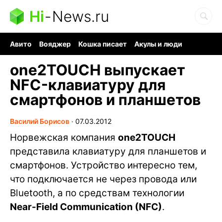
Hi
-
News.ru
Авито
Вояджер
Кошка писает
Акулы и люди
Ядерная война
Судоку и пазлы
Ядовитые пауки
one2TOUCH выпускает
NFC-клавиатуру для
смартфонов и планшетов
Василий Борисов
∙
07.03.2012
Норвежская компания
one2TOUCH
представила клавиатуру для планшетов и
смартфонов. Устройство интересно тем,
что подключается не через провода или
Bluetooth, а по средствам технологии
Near-Field Communication (NFC)
.