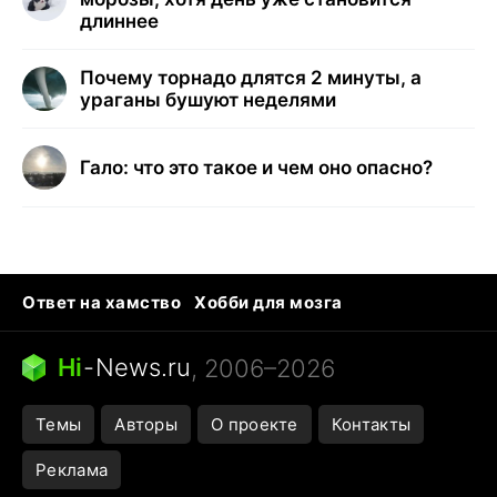
длиннее
Почему торнадо длятся 2 минуты, а
ураганы бушуют неделями
Гало: что это такое и чем оно опасно?
Ответ на хамство
Хобби для мозга
Бензин 100 и 95
Тунцы в океанариуме
Следующая пандемия
Google Maps открытие
Hi
-
News.ru
, 2006–2026
Темы
Авторы
О проекте
Контакты
Реклама