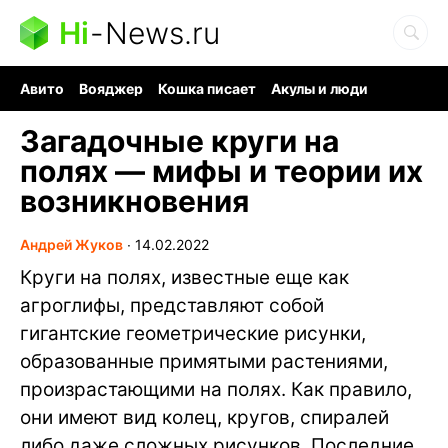
Hi
-
News.ru
Авито
Вояджер
Кошка писает
Акулы и люди
Ядерная война
Судоку и пазлы
Ядовитые пауки
Загадочные круги на
полях — мифы и теории их
возникновения
Андрей Жуков
∙
14.02.2022
Круги на полях, известные еще как
агроглифы, представляют собой
гигантские геометрические рисунки,
образованные примятыми растениями,
произрастающими на полях. Как правило,
они имеют вид колец, кругов, спиралей
либо даже сложных рисунков. Последние