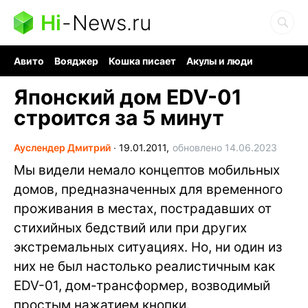
Hi
-
News.ru
Авито
Вояджер
Кошка писает
Акулы и люди
Ядерная война
Ядовитые пауки
Судоку и пазлы
Японский дом EDV-01
строится за 5 минут
Ауслендер Дмитрий
∙
19.01.2011,
обновлено 14.06.2023
Мы видели немало концептов мобильных
домов, предназначенных для временного
проживания в местах, пострадавших от
стихийных бедствий или при других
экстремальных ситуациях. Но, ни один из
них не был настолько реалистичным как
EDV-01, дом-трансформер, возводимый
простым нажатием кнопки.