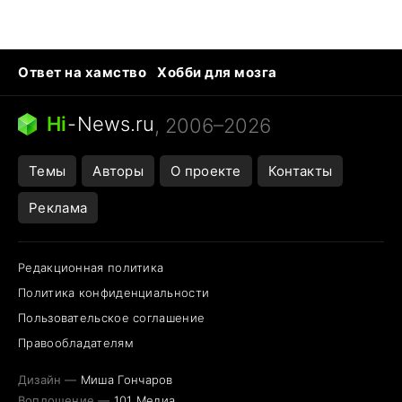
Ответ на хамство
Хобби для мозга
Бензин 100 vs 95
Тунцы в океанариуме
Следующая пандемия
Google Maps открытие
Hi
-
News.ru
, 2006–2026
Темы
Авторы
О проекте
Контакты
Реклама
Редакционная политика
Политика конфиденциальности
Пользовательское соглашение
Правообладателям
Дизайн —
Миша Гончаров
Воплощение —
101 Медиа