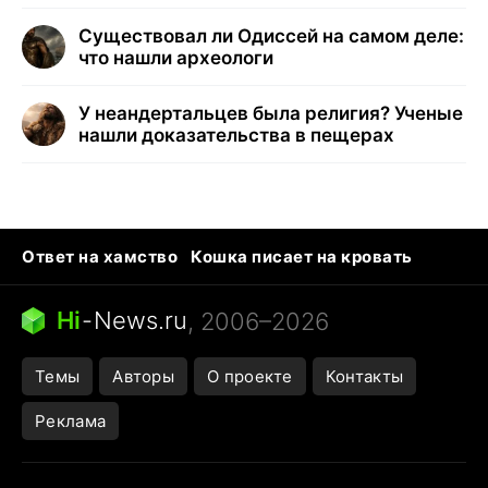
Существовал ли Одиссей на самом деле:
что нашли археологи
У неандертальцев была религия? Ученые
нашли доказательства в пещерах
Ответ на хамство
Кошка писает на кровать
Тунцы в океанариуме
Следующая пандемия
Ядовитые пауки России
Hi
-
News.ru
, 2006–2026
Открытие в Google Maps
Темы
Авторы
О проекте
Контакты
Реклама