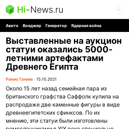
Hi
-
News.ru
Авито
Вояджер
Генератор
Ядерная война
Судоку и пазлы
Бензин 100 и 95
Хобби для мозга
Выставленные на аукцион
статуи оказались 5000-
летними артефактами
Древнего Египта
Рамис Ганиев
∙
15.10.2021
Около 15 лет назад семейная пара из
британского графства Саффолк купила на
распродаже две каменные фигуры в виде
древнеегипетских сфинксов. По их
мнению, эти статуи были изготовлены
ремесленниками в XIX веке специально