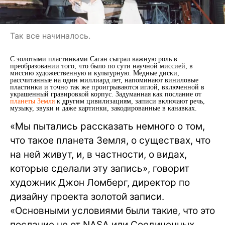
Так все начиналось.
С золотыми пластинками Саган сыграл важную роль в
преобразовании того, что было по сути научной миссией, в
миссию художественную и культурную. Медные диски,
рассчитанные на один миллиард лет, напоминают виниловые
пластинки и точно так же проигрываются иглой, включенной в
украшенный гравировкой корпус. Задуманная как послание от
планеты Земля
к другим цивилизациям, записи включают речь,
музыку, звуки и даже картинки, закодированные в канавках.
«Мы пытались рассказать немного о том,
что такое планета Земля, о существах, что
на ней живут, и, в частности, о видах,
которые сделали эту запись», говорит
художник Джон Ломберг, директор по
дизайну проекта золотой записи.
«Основными условиями были такие, что это
послание не от NASA или Соединенных