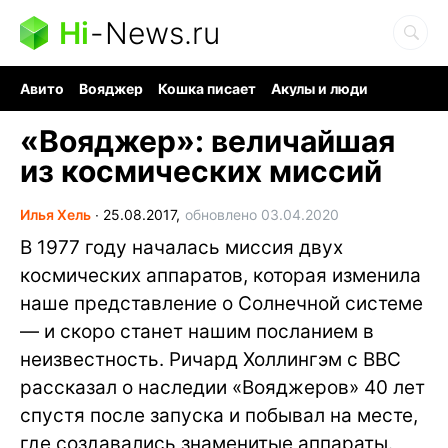
Hi
-
News.ru
Авито
Вояджер
Кошка писает
Акулы и люди
Ядерная война
Судоку и пазлы
Ядовитые пауки
«Вояджер»: величайшая
из космических миссий
Илья Хель
∙
25.08.2017,
обновлено 03.04.2020
В 1977 году началась миссия двух
космических аппаратов, которая изменила
наше представление о Солнечной системе
— и скоро станет нашим посланием в
неизвестность. Ричард Холлингэм с BBC
рассказал о наследии «Вояджеров» 40 лет
спустя после запуска и побывал на месте,
где создавались знаменитые аппараты.