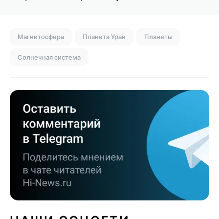
Магнитосфера
Планета Уран
Планеты
Солнечная система