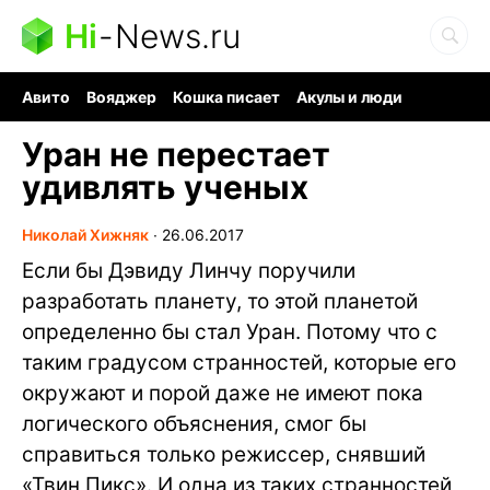
Hi
-
News.ru
Авито
Вояджер
Кошка писает
Акулы и люди
Ядерная война
Судоку и пазлы
Ядовитые пауки
Уран не перестает
удивлять ученых
Николай Хижняк
∙
26.06.2017
Если бы Дэвиду Линчу поручили
разработать планету, то этой планетой
определенно бы стал Уран. Потому что с
таким градусом странностей, которые его
окружают и порой даже не имеют пока
логического объяснения, смог бы
справиться только режиссер, снявший
«Твин Пикс». И одна из таких странностей