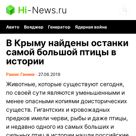
Hi
-
News.ru
Авито
Вояджер
Генератор
Ядерная война
Судоку и пазлы
Бензин 100 и 95
Хобби для мозга
В Крыму найдены останки
самой большой птицы в
истории
Рамис Ганиев
∙
27.06.2019
Животные, которые существуют сегодня,
по своей сути являются уменьшенными и
менее опасными копиями доисторических
существ. Гигантских и кровожадных
предков имели черви, рыбы и даже птицы,
и недавно одного из самых больших и
сильных птиц в истории нашли российские