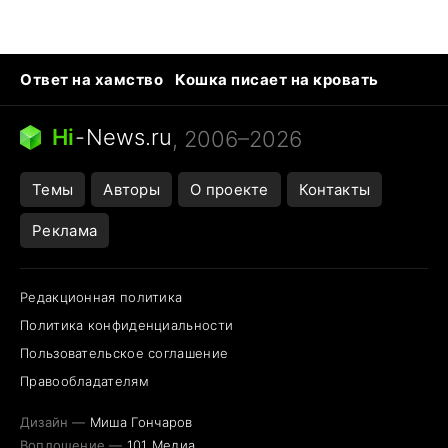
Ответ на хамство
Кошка писает на кровать
Тунцы в океанариуме
Следующая пандемия
Ядовитые пауки России
Hi
-
News.ru
, 2006–2026
Открытие в Google Maps
Темы
Авторы
О проекте
Контакты
Реклама
Редакционная политика
Политика конфиденциальности
Пользовательское соглашение
Правообладателям
Дизайн —
Миша Гончаров
Воплощение —
101 Медиа