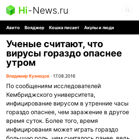
Hi
-
News.ru
Авито
Вояджер
Кошка писает
Акулы и люди
Ядерная война
Ядовитые пауки
Судоку и пазлы
Ученые считают, что
вирусы гораздо опаснее
утром
Владимир Кузнецов
∙
17.08.2016
По сообщениям исследователей
Кембриджского университета,
инфицирование вирусом в утренние часы
гораздо опаснее, чем заражение в другое
время суток. Более того, время
инфицирования может играть гораздо
большую роль, чем считалось ранее, ведь