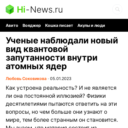
Hi
-
News.ru
Авито
Вояджер
Кошка писает
Акулы и люди
Ядерная война
Ядовитые пауки
Судоку и пазлы
Ученые наблюдали новый
вид квантовой
запутанности внутри
атомных ядер
Любовь Соковикова
∙
05.01.2023
Как устроена реальность? И не является
ли она постоянной иллюзией? Физики
десятилетиями пытаются ответить на эти
вопросы, но чем больше они узнают о
мире, тем более странным он становится.
Мы знаем, что материя состоит из