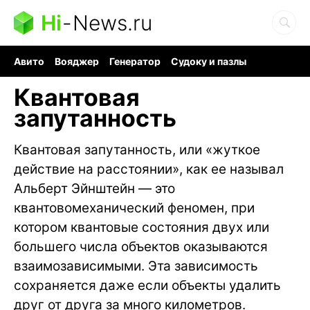
Hi
-
News.ru
Авито
Вояджер
Генератор
Судоку и пазлы
Хобби для мозга
Бензин 100 vs 95
Следующая пандемия
Квантовая
запутанность
Квантовая запутанность, или «жуткое
действие на расстоянии», как ее называл
Альберт Эйнштейн — это
квантовомеханический феномен, при
котором квантовые состояния двух или
большего числа объектов оказываются
взаимозависимыми. Эта зависимость
сохраняется даже если объекты удалить
друг от друга за много километров.