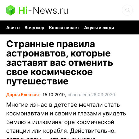
Hi
-
News.ru
Авито
Вояджер
Кошка писает
Акулы и люди
Ядерная война
Судоку и пазлы
Ядовитые пауки
Странные правила
астронавтов, которые
заставят вас отменить
свое космическое
путешествие
Дарья Елецкая
∙
15.10.2019,
обновлено 26.03.2020
Многие из нас в детстве мечтали стать
космонавтами и своими глазами увидеть
Землю в иллюминаторе космической
станции или корабля. Действительно: