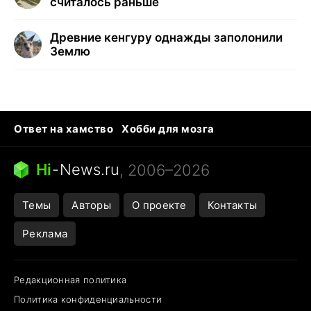
считалось раньше
Древние кенгуру однажды заполонили
Землю
Ответ на хамство
Хобби для мозга
Бензин 100 и 95
Тунцы в океанариуме
Следующая пандемия
Google Maps открытие
Hi
-
News.ru
, 2006–2026
Темы
Авторы
О проекте
Контакты
Реклама
Редакционная политика
Политика конфиденциальности