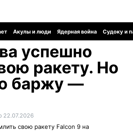
ает
Акулы и люди
Ядерная война
Судоку и 
ва успешно
вою ракету. Но
ю баржу —
о 22.07.2026
лить свою ракету Falcon 9 на