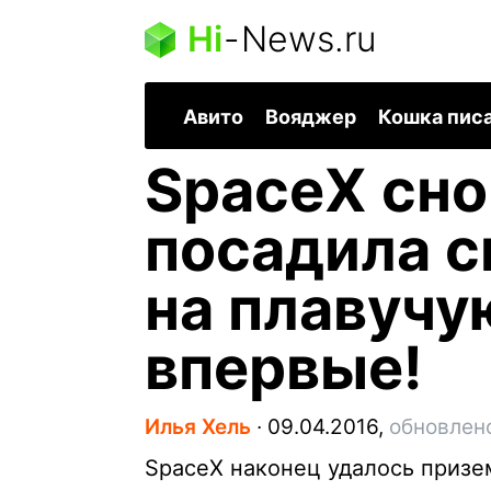
Hi
-
News.ru
Авито
Вояджер
Кошка пис
SpaceX сно
посадила с
на плавучу
впервые!
Илья Хель
∙
09.04.2016,
обновлен
SpaceX наконец удалось призем