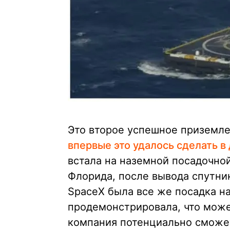
Это второе успешное приземле
впервые это удалось сделать в
встала на наземной посадочно
Флорида, после вывода спутни
SpaceX была все же посадка на
продемонстрировала, что може
компания потенциально сможет