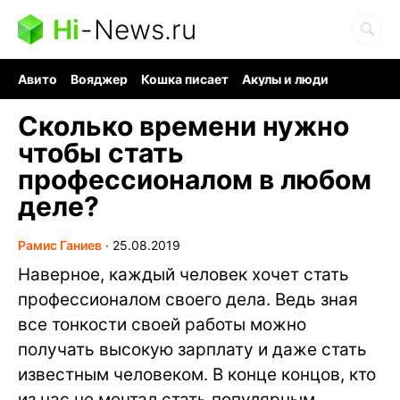
Hi
-
News.ru
Авито
Вояджер
Кошка писает
Акулы и люди
Ядерная война
Судоку и пазлы
Ядовитые пауки
Сколько времени нужно
чтобы стать
профессионалом в любом
деле?
Рамис Ганиев
∙
25.08.2019
Наверное, каждый человек хочет стать
профессионалом своего дела. Ведь зная
все тонкости своей работы можно
получать высокую зарплату и даже стать
известным человеком. В конце концов, кто
из нас не мечтал стать популярным