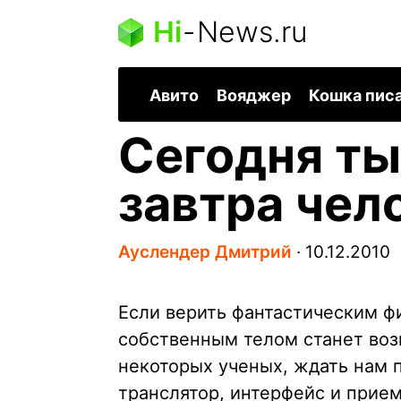
Hi
-
News.ru
Авито
Вояджер
Кошка пис
Сегодня т
завтра чел
Ауслендер Дмитрий
∙
10.12.2010
Если верить фантастическим ф
собственным телом станет воз
некоторых ученых, ждать нам п
транслятор, интерфейс и прием