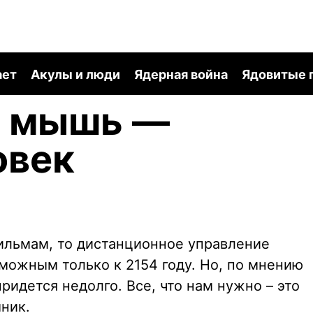
ает
Акулы и люди
Ядерная война
Ядовитые 
ы мышь —
овек
ильмам, то дистанционное управление
можным только к 2154 году. Но, по мнению
ридется недолго. Все, что нам нужно – это
ник.