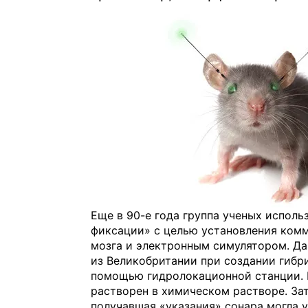
Еще в 90-е года группа ученых испол
фиксации» с целью установления ком
мозга и электронным симулятором. Д
из Великобритании при создании гибр
помощью гидролокационной станции. М
растворен в химическом растворе. Зат
получавшая «указания» сонара могла 