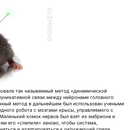
ьзовала так называемый метод «динамической
муникативной связи между нейронами головного
анный метод в дальнейшем был использован учеными
идного робота с мозгами крысы, управляемого с
аленький комок нервов был взят из эмбриона и
ем его «слепили» заново, чтобы система,
учиться и адаптироваться к окружающей среде.