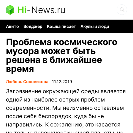
Hi
-
News.ru
Авито
Вояджер
Кошка писает
Акулы и люди
Ядерная война
Судоку и пазлы
Ядовитые пауки
Проблема космического
мусора может быть
решена в ближайшее
время
Любовь Соковикова
∙
11.12.2019
Загрязнение окружающей среды является
одной из наиболее острых проблем
современности. Мы неизменно оставляем
после себя беспорядок, куда бы не
направились. К сожалению, это касается
не только поверхности нашей планеты, но