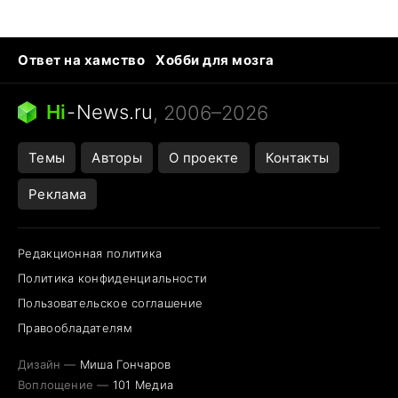
Ответ на хамство
Хобби для мозга
Бензин 100 и 95
Тунцы в океанариуме
Следующая пандемия
Google Maps открытие
Hi
-
News.ru
, 2006–2026
Темы
Авторы
О проекте
Контакты
Реклама
Редакционная политика
Политика конфиденциальности
Пользовательское соглашение
Правообладателям
Дизайн —
Миша Гончаров
Воплощение —
101 Медиа