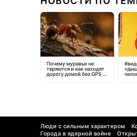
НОВОСТИ ПО ТЕМ
Почему муравьи не
#
вид
теряются и как находят
«дыш
дорогу домой без GPS и
чело
карт
Люди с сильным характером
К
Города в ядерной войне
Открыт