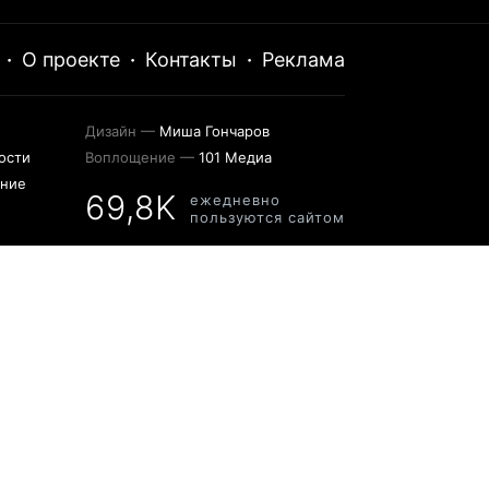
·
О проекте
·
Контакты
·
Реклама
Дизайн —
Миша Гончаров
ости
Воплощение —
101 Медиа
ение
69,8K
ежедневно
пользуются сайтом