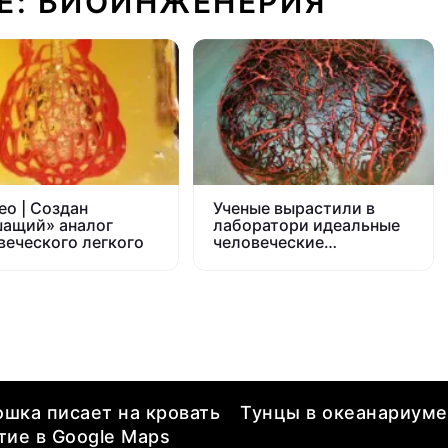
Е: БИОИНЖЕНЕРИЯ
ео | Создан
Ученые вырастили в
ащий» аналог
лаборатори идеальные
веческого легкого
человеческие
кровеносные сосуды
ошка писает на кровать
Тунцы в океанариуме
ие в Google Maps