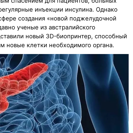
ым спасением для пациентов, больных
регулярные инъекции инсулина. Однако
 сфере создания «новой поджелудочной
давно ученые из австралийского
дставили новый 3D-биопринтер, способный
ам новые клетки необходимого органа.