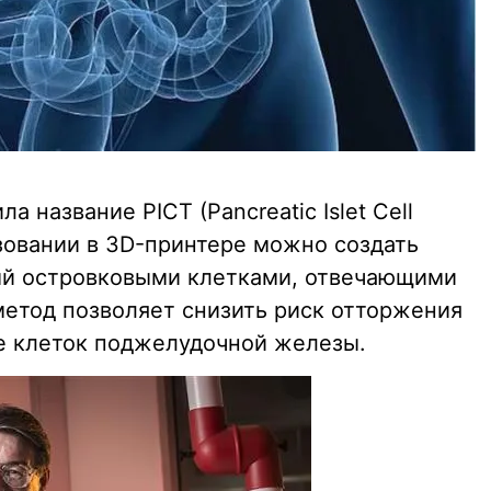
 название PICT (Pancreatic Islet Cell
льзовании в 3D-принтере можно создать
ый островковыми клетками, отвечающими
метод позволяет снизить риск отторжения
е клеток поджелудочной железы.