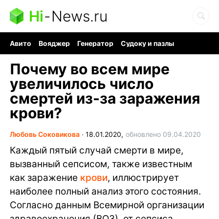
Hi
-
News.ru
Авито
Вояджер
Генератор
Судоку и пазлы
Хобби для мозга
Бензин 100 vs 95
Следующая пандемия
Почему во всем мире
увеличилось число
смертей из-за заражения
крови?
Любовь Соковикова
∙
18.01.2020,
обновлено 09.04.2020
Каждый пятый случай смерти в мире,
вызванный сепсисом, также известным
как заражение
крови
, иллюстрирует
наиболее полный анализ этого состояния.
Согласно данным Всемирной организации
здравоохранения (ВОЗ), от сепсиса