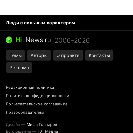
Люди с сильным характером
Кошка писает на кровать
Тунцы в океанариуме
Ядовитые пауки России
Hi
-
News.ru
, 2006–2026
Города в ядерной войне
Открытие в Google Maps
Темы
Авторы
О проекте
Контакты
Реклама
Редакционная политика
Политика конфиденциальности
Пользовательское соглашение
Правообладателям
Дизайн —
Миша Гончаров
Воплощение —
101 Медиа